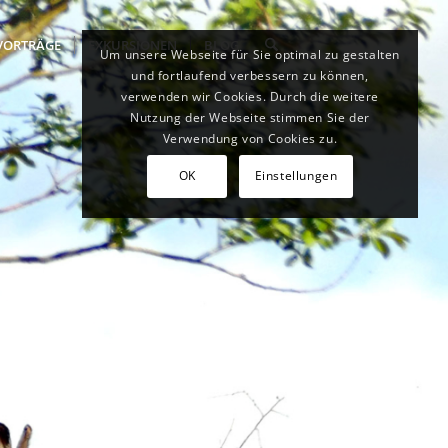
VORTRÄGE
EXKURSIONEN
BLOG
Um unsere Webseite für Sie optimal zu gestalten
und fortlaufend verbessern zu können,
verwenden wir Cookies. Durch die weitere
Nutzung der Webseite stimmen Sie der
Verwendung von Cookies zu.
OK
Einstellungen