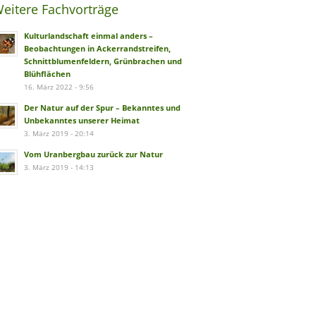
eitere Fachvorträge
Kulturlandschaft einmal anders –
Beobachtungen in Ackerrandstreifen,
Schnittblumenfeldern, Grünbrachen und
Blühflächen
16. März 2022 - 9:56
Der Natur auf der Spur – Bekanntes und
Unbekanntes unserer Heimat
3. März 2019 - 20:14
Vom Uranbergbau zurück zur Natur
3. März 2019 - 14:13