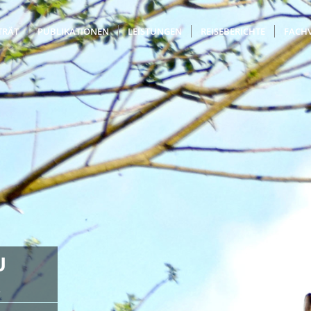
TRÄT
PUBLIKATIONEN
LEISTUNGEN
REISEBERICHTE
FACH
U
R