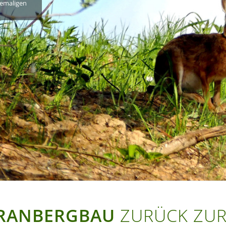
hemaligen
RANBERGBAU
ZURÜCK ZUR