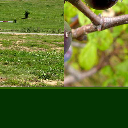
LETZTE BERICHTE
K
B
Madagaskar – Höhepunkte des 8. Kontinents –
P
2025
B
26. Dezember 2025 - 14:11