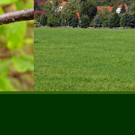
ONTAKT
IOS-Büro für Umweltgutachten
D Dr.-Ing. habil. Hartmut Sänger
erggasse 6