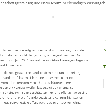
andschaftsgestaltung und Naturschutz im ehemaligen Wismutgebi
I
rtausendwende aufgrund der bergbaulichen Eingriffe in der
D
t sich dies in den letzten Jahren grundlegend geändert. Nicht
nneburg im Jahr 2007 gewinnt der im Osten Thüringens liegende
nd Attraktivität.
T
 in die neu gestalteten Landschaften rund um Ronneburg.
turlandschaft lassen sich mit neuen Wegen in der neu
en. Vom höchsten vom Menschen geschütteten Berg
 den Blick weit schweifen lassen. Auf den ehemaligen
 Für eine Reihe von geschützten Tier- und Pflanzenarten sind
e nicht nur Naturfreunde begeistern. Kurzum, hier stehen
 neue reizvolle Ziele offen, welche es zu entdecken lohnt.