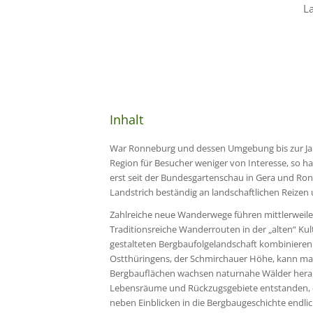
L
Inhalt
War Ronneburg und dessen Umgebung bis zur Jah
Region für Besucher weniger von Interesse, so ha
erst seit der Bundesgartenschau in Gera und Ro
Landstrich beständig an landschaftlichen Reizen u
Zahlreiche neue Wanderwege führen mittlerweile
Traditionsreiche Wanderrouten in der „alten“ Kul
gestalteten Bergbaufolgelandschaft kombinier
Ostthüringens, der Schmirchauer Höhe, kann man
Bergbauflächen wachsen naturnahe Wälder heran.
Lebensräume und Rückzugsgebiete entstanden, di
neben Einblicken in die Bergbaugeschichte endlich